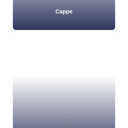
Cappe
Cappe
Belsar si occupa dell’installazione e manutenzione
di ogni genere di cappe per monitore la qualità
dell’aria, cioè cappe chimiche, biologiche e
anaerobiche.