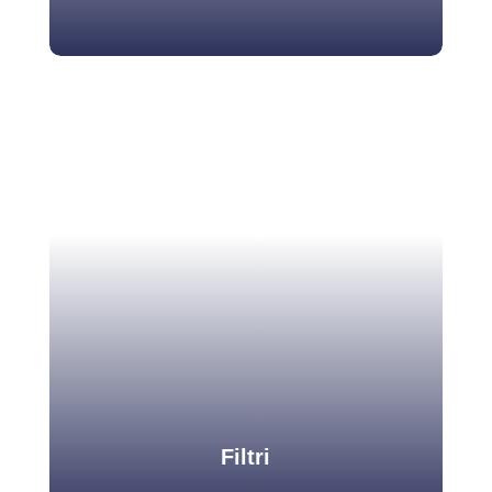
Autoclavi
Belsar si occupa della riconvalida delle autoclavi,
per poter garantire la sterilizzazione degli strumenti
e dei materiali utilizzati nei laboratori scientifici.
Scopri di più
Filtri