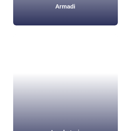
Scopri di più
Armadi
Armadi
Gli armadi di sicurezza da laboratorio vengono
utilizzati per conservare sostanze chimiche
potenzialmente pericolose e prevenire rischi per
l’ambiente di lavoro.
Scopri di più