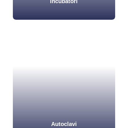
Incubatori
Incubatori
Gli incubatori sono necessari per la crescita di
specifiche colture cellulari, garantiscono il
mantenimento costante della temperatura e della
concentrazione di co2.
Scopri di più
Autoclavi