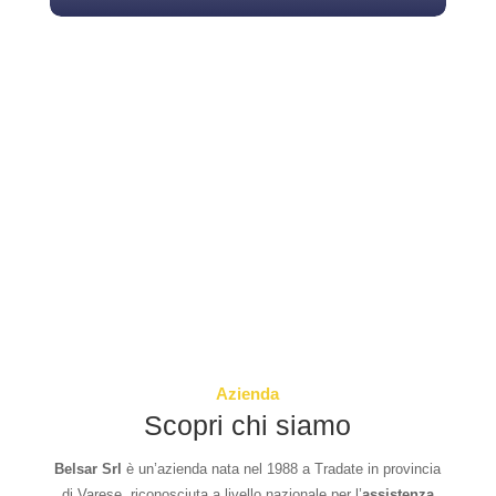
Outlet
Usato e ricondizionato in
vendita
Scopri il nostro OUTLET
Strumenti da laboratorio
Belsar esegue controlli per garantire in corretto
funzionamento degli strumenti da laboratorio e per
poter fornire risultati precisi, sicuri e affidabili.
Azienda
Scopri di più
Scopri chi siamo
Belsar Srl
è un’azienda nata nel 1988 a Tradate in provincia
di Varese, riconosciuta a livello nazionale per l’
assistenza