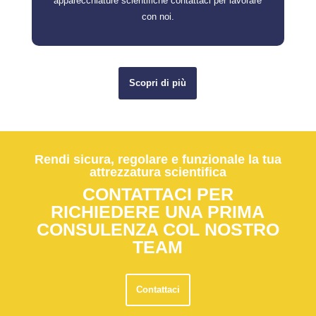
apparecchiature scientifiche contattaci per lavorare
con noi.
Scopri di più
Rendi sicura, regolare e funzionale la tua
attrezzatura scientifica
CONTATTACI PER
RICHIEDERE UNA PRIMA
CONSULENZA COL NOSTRO
TEAM
Contattaci